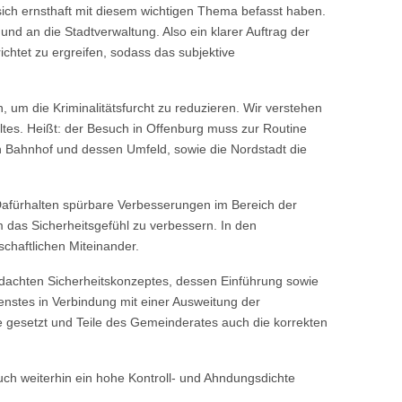
sich ernsthaft mit diesem wichtigen Thema befasst haben.
d an die Stadtverwaltung. Also ein klarer Auftrag der
chtet zu ergreifen, sodass das subjektive
, um die Kriminalitätsfurcht zu reduzieren. Wir verstehen
altes. Heißt: der Besuch in Offenburg muss zur Routine
n Bahnhof und dessen Umfeld, sowie die Nordstadt die
 Dafürhalten spürbare Verbesserungen im Bereich der
 das Sicherheitsgefühl zu verbessern. In den
chaftlichen Miteinander.
gedachten Sicherheitskonzeptes, dessen Einführung sowie
enstes in Verbindung mit einer Ausweitung der
e gesetzt und Teile des Gemeinderates auch die korrekten
uch weiterhin ein hohe Kontroll- und Ahndungsdichte