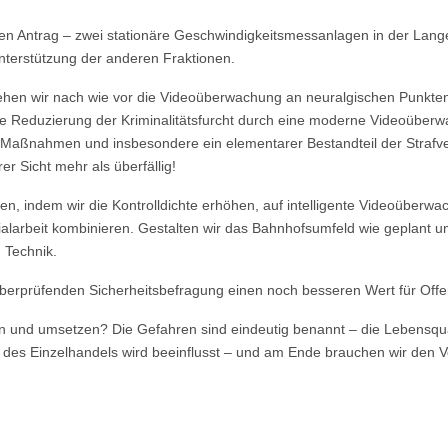
ten Antrag – zwei stationäre Geschwindigkeitsmessanlagen in der Lang
Unterstützung der anderen Fraktionen.
en wir nach wie vor die Videoüberwachung an neuralgischen Punkten 
he Reduzierung der Kriminalitätsfurcht durch eine moderne Videoüberwa
n Maßnahmen und insbesondere ein elementarer Bestandteil der Strafv
r Sicht mehr als überfällig!
 indem wir die Kontrolldichte erhöhen, auf intelligente Videoüber
larbeit kombinieren. Gestalten wir das Bahnhofsumfeld wie geplant u
 Technik.
überprüfenden Sicherheitsbefragung einen noch besseren Wert für Offe
 und umsetzen? Die Gefahren sind eindeutig benannt – die Lebensquali
 des Einzelhandels wird beeinflusst – und am Ende brauchen wir den Vort