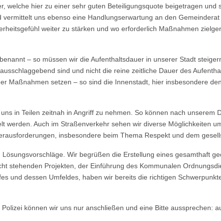
, welche hier zu einer sehr guten Beteiligungsquote beigetragen und 
d vermittelt uns ebenso eine Handlungserwartung an den Gemeinderat un
erheitsgefühl weiter zu stärken und wo erforderlich Maßnahmen zielgeri
enannt – so müssen wir die Aufenthaltsdauer in unserer Stadt steigern
t ausschlaggebend sind und nicht die reine zeitliche Dauer des Aufenth
der Maßnahmen setzen – so sind die Innenstadt, hier insbesondere de
ür uns in Teilen zeitnah in Angriff zu nehmen. So können nach unserem
elt werden. Auch im Straßenverkehr sehen wir diverse Möglichkeiten um
 Herausforderungen, insbesondere beim Thema Respekt und dem gesells
ten Lösungsvorschläge. Wir begrüßen die Erstellung eines gesamthaft 
ssicht stehenden Projekten, der Einführung des Kommunalen Ordnungsdi
es und dessen Umfeldes, haben wir bereits die richtigen Schwerpunkt
r Polizei können wir uns nur anschließen und eine Bitte aussprechen: a