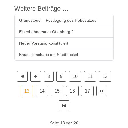
Weitere Beiträge …
Grundsteuer - Festlegung des Hebesatzes
Eisenbahnerstadt Offenburg!?
Neuer Vorstand konstituiert
Baustellenchaos am Stadtbuckel
8
9
10
11
12
13
14
15
16
17
Seite 13 von 26